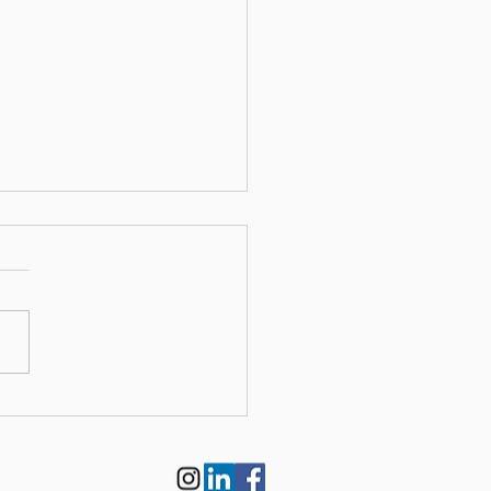
decide que não mais
dirá Imposto de Renda
e a pensão alimentícia.