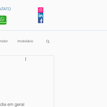
NTATO
midor
Imobiliário
dia em geral 