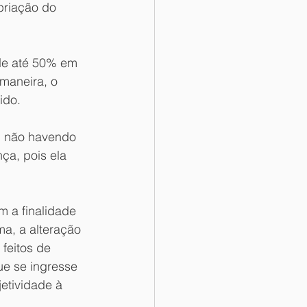
priação do 
de até 50% em 
maneira, o 
ido.
, não havendo 
a, pois ela 
 a finalidade 
ma, a alteração 
feitos de 
ue se ingresse 
etividade à 