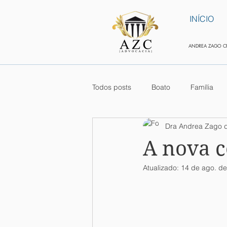
INÍCIO
ANDREA ZAGO CR
Todos posts
Boato
Família
Dra Andrea Zago 
Colaborador
Internacional
A nova c
Atualizado:
14 de ago. d