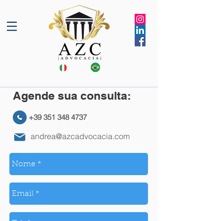
Agende sua consulta:
+39 351 348 4737
andrea@azcadvocacia.com