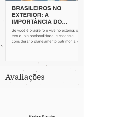
BRASILEIROS NO
EXTERIOR: A
IMPORTÂNCIA DO
PLANEJAMENTO
Se você é brasileiro e vive no exterior, ou
PATRIMONIAL E
tem dupla nacionalidade, é essencial
SUCESSÓRIO PARA
considerar o planejamento patrimonial e
sucessório...
PROTEGER SEUS BENS
NO BRASIL
Avaliações
Karina Plewka