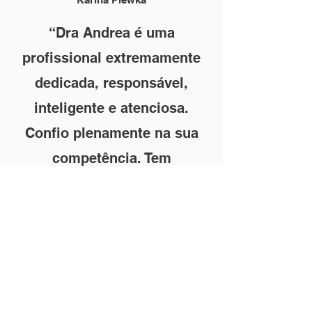
“Dra Andrea é uma
profissional extremamente
dedicada, responsável,
inteligente e atenciosa.
Confio plenamente na sua
competência. Tem
conhecimento de causa e
está sempre à disposição
para sanar qualquer
dúvida que tenho sobre
meu processo. Muito
obrigada Doutora!”